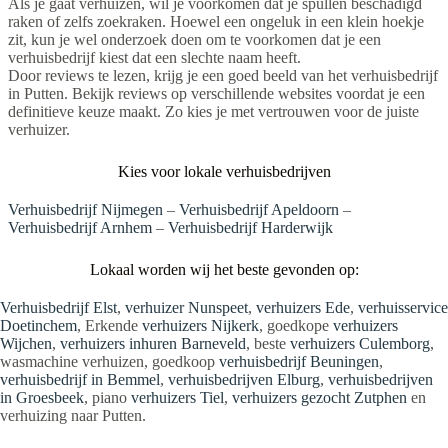
Als je gaat verhuizen, wil je voorkomen dat je spullen beschadigd
raken of zelfs zoekraken. Hoewel een ongeluk in een klein hoekje
zit, kun je wel onderzoek doen om te voorkomen dat je een
verhuisbedrijf kiest dat een slechte naam heeft.
Door reviews te lezen, krijg je een goed beeld van het verhuisbedrijf
in Putten. Bekijk reviews op verschillende websites voordat je een
definitieve keuze maakt. Zo kies je met vertrouwen voor de juiste
verhuizer.
Kies voor lokale verhuisbedrijven
Verhuisbedrijf Nijmegen
–
Verhuisbedrijf Apeldoorn
–
Verhuisbedrijf Arnhem
–
Verhuisbedrijf Harderwijk
Lokaal worden wij het beste gevonden op:
Verhuisbedrijf Elst
,
verhuizer Nunspeet
,
verhuizers Ede
,
verhuisservice
Doetinchem
, Erkende
verhuizers Nijkerk
, goedkope
verhuizers
Wijchen
,
verhuizers inhuren Barneveld
, beste
verhuizers Culemborg
,
wasmachine verhuizen, goedkoop
verhuisbedrijf Beuningen
,
verhuisbedrijf in Bemmel
,
verhuisbedrijven Elburg
,
verhuisbedrijven
in Groesbeek
, piano
verhuizers Tiel
,
verhuizers gezocht Zutphen
en
verhuizing naar Putten.