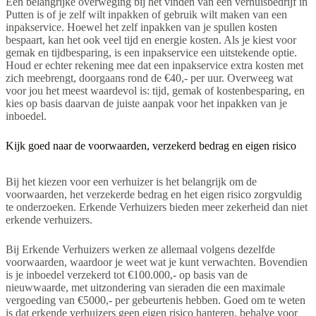
Een belangrijke overweging bij het vinden van een verhuisbedrijf in
Putten is of je zelf wilt inpakken of gebruik wilt maken van een
inpakservice. Hoewel het zelf inpakken van je spullen kosten
bespaart, kan het ook veel tijd en energie kosten. Als je kiest voor
gemak en tijdbesparing, is een inpakservice een uitstekende optie.
Houd er echter rekening mee dat een inpakservice extra kosten met
zich meebrengt, doorgaans rond de €40,- per uur. Overweeg wat
voor jou het meest waardevol is: tijd, gemak of kostenbesparing, en
kies op basis daarvan de juiste aanpak voor het inpakken van je
inboedel.
Kijk goed naar de voorwaarden, verzekerd bedrag en eigen risico
Bij het kiezen voor een verhuizer is het belangrijk om de
voorwaarden, het verzekerde bedrag en het eigen risico zorgvuldig
te onderzoeken. Erkende Verhuizers bieden meer zekerheid dan niet
erkende verhuizers.
Bij Erkende Verhuizers werken ze allemaal volgens dezelfde
voorwaarden, waardoor je weet wat je kunt verwachten. Bovendien
is je inboedel verzekerd tot €100.000,- op basis van de
nieuwwaarde, met uitzondering van sieraden die een maximale
vergoeding van €5000,- per gebeurtenis hebben. Goed om te weten
is dat erkende verhuizers geen eigen risico hanteren, behalve voor