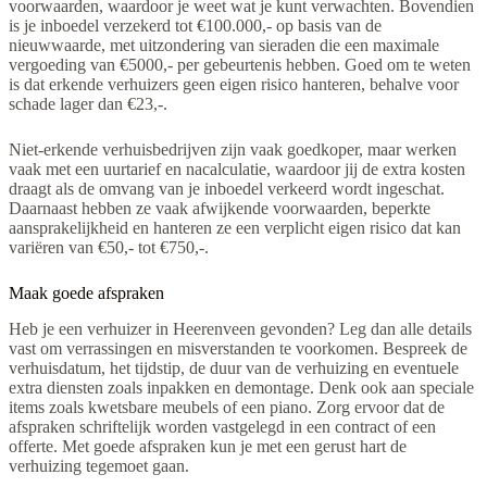
voorwaarden, waardoor je weet wat je kunt verwachten. Bovendien
is je inboedel verzekerd tot €100.000,- op basis van de
nieuwwaarde, met uitzondering van sieraden die een maximale
vergoeding van €5000,- per gebeurtenis hebben. Goed om te weten
is dat erkende verhuizers geen eigen risico hanteren, behalve voor
schade lager dan €23,-.
Niet-erkende verhuisbedrijven zijn vaak goedkoper, maar werken
vaak met een uurtarief en nacalculatie, waardoor jij de extra kosten
draagt als de omvang van je inboedel verkeerd wordt ingeschat.
Daarnaast hebben ze vaak afwijkende voorwaarden, beperkte
aansprakelijkheid en hanteren ze een verplicht eigen risico dat kan
variëren van €50,- tot €750,-.
Maak goede afspraken
Heb je een verhuizer in Heerenveen gevonden? Leg dan alle details
vast om verrassingen en misverstanden te voorkomen. Bespreek de
verhuisdatum, het tijdstip, de duur van de verhuizing en eventuele
extra diensten zoals inpakken en demontage. Denk ook aan speciale
items zoals kwetsbare meubels of een piano. Zorg ervoor dat de
afspraken schriftelijk worden vastgelegd in een contract of een
offerte. Met goede afspraken kun je met een gerust hart de
verhuizing tegemoet gaan.