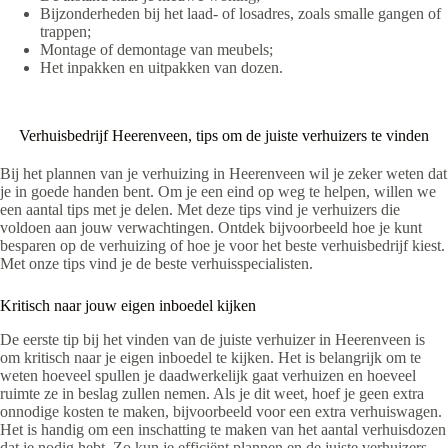
Bijzonderheden bij het laad- of losadres, zoals smalle gangen of
trappen;
Montage of demontage van meubels;
Het inpakken en uitpakken van dozen.
Verhuisbedrijf Heerenveen, tips om de juiste verhuizers te vinden
Bij het plannen van je verhuizing in Heerenveen wil je zeker weten dat
je in goede handen bent. Om je een eind op weg te helpen, willen we
een aantal tips met je delen. Met deze tips vind je verhuizers die
voldoen aan jouw verwachtingen. Ontdek bijvoorbeeld hoe je kunt
besparen op de verhuizing of hoe je voor het beste verhuisbedrijf kiest.
Met onze tips vind je de beste verhuisspecialisten.
Kritisch naar jouw eigen inboedel kijken
De eerste tip bij het vinden van de juiste verhuizer in Heerenveen is
om kritisch naar je eigen inboedel te kijken. Het is belangrijk om te
weten hoeveel spullen je daadwerkelijk gaat verhuizen en hoeveel
ruimte ze in beslag zullen nemen. Als je dit weet, hoef je geen extra
onnodige kosten te maken, bijvoorbeeld voor een extra verhuiswagen.
Het is handig om een inschatting te maken van het aantal verhuisdozen
dat je nodig hebt. Zo kun je efficiënt plannen en de juiste verhuizers